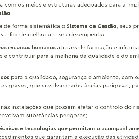
iva com os meios e estruturas adequados para a im
stão
;
 e de forma sistemática o
Sistema de Gestão
, seus p
s a fim de melhorar o seu desempenho;
eus recursos humanos
através de formação e infor
 e contribuir para a melhoria da qualidade e do 
iscos
para a qualidade, segurança e ambiente, com e
tes graves, que envolvam substâncias perigosas, par
r nas instalações que possam afetar o controlo do r
 envolvam substâncias perigosas;
écnicas e tecnologias que permitam o acompanhame
ocedimentos que garantam a execução das atividade