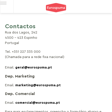
Contactos
Rua dos Lagos, 242
4500 – 423 Espinho
Portugal
Tel. +351 227 335 000
(Chamada para a rede fixa nacional)
Email.
geral@eurospuma.pt
Dep. Marketing
Email.
marketing@eurospuma.pt
Dep. Comercial
Email.
comercial@eurospuma.pt
Para mais esclarecimentos, preencha o formulário abaixo e