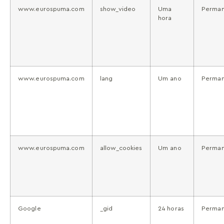
www.eurospuma.com
show_video
Uma
Perman
hora
www.eurospuma.com
lang
Um ano
Perman
www.eurospuma.com
allow_cookies
Um ano
Perman
Google
_gid
24 horas
Perman