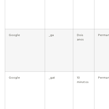
Google
_ga
Dois
Perman
anos
Google
_gat
10
Perman
minutos