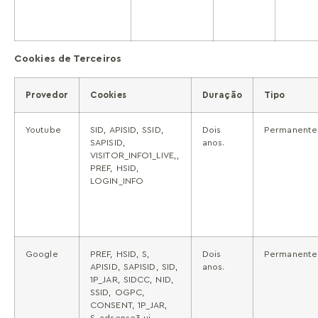
Cookies de Terceiros
Provedor
Cookies
Duração
Tipo
Youtube
SID, APISID, SSID,
Dois
Permanente
SAPISID,
anos.
VISITOR_INFO1_LIVE,,
PREF, HSID,
LOGIN_INFO
Google
PREF, HSID, S,
Dois
Permanente
APISID, SAPISID, SID,
anos.
1P_JAR, SIDCC, NID,
SSID, OGPC,
CONSENT, 1P_JAR,
S_adsense3-ui