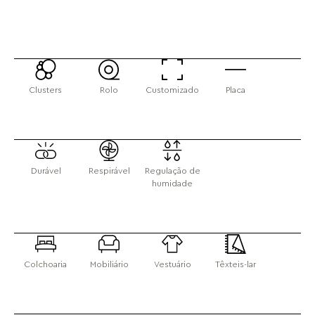
Clusters
Rolo
Customizado
Placa
Durável
Respirável
Regulação de
humidade
Colchoaria
Mobiliário
Vestuário
Têxteis-lar