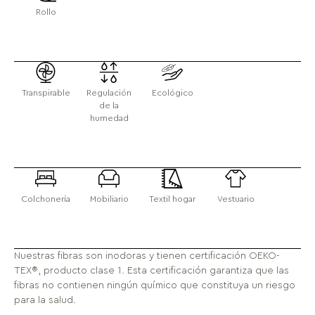
Rollo
Transpirable
Regulación
Ecológico
de la
humedad
Colchonería
Mobiliario
Textil hogar
Vestuario
Nuestras fibras son inodoras y tienen certificación OEKO-
TEX®, producto clase 1. Esta certificación garantiza que las
fibras no contienen ningún químico que constituya un riesgo
para la salud.