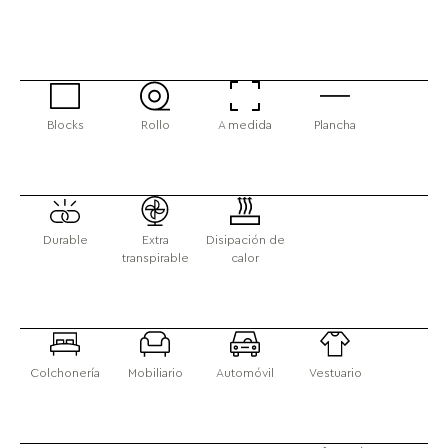
Blocks
Rollo
A medida
Plancha
Durable
Extra
Disipación de
transpirable
calor
Colchonería
Mobiliario
Automóvil
Vestuario