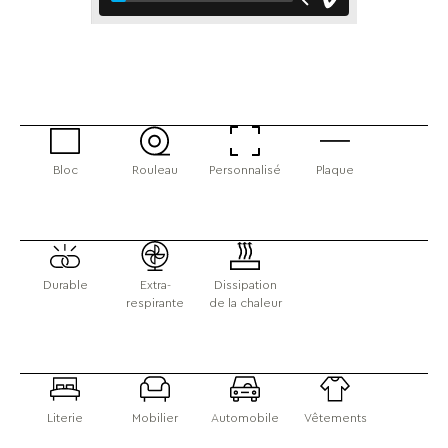
Bloc
Rouleau
Personnalisé
Plaque
Durable
Extra-
Dissipation
respirante
de la chaleur
Literie
Mobilier
Automobile
Vêtements