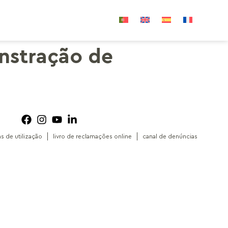
nstração de
as de utilização
livro de reclamações online
canal de denúncias